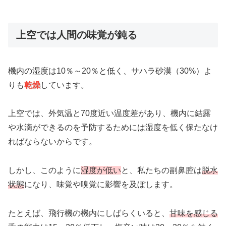
上空では人間の味覚が鈍る
機内の湿度は10％～20％と低く、サハラ砂漠（30%）よ
りも
乾燥
しています。
上空では、外気温と70度近い温度差があり、機内に結露
や水滴ができるのを予防するためには湿度を低く保たなけ
ればならないからです。
しかし、このように
湿度が低い
と、私たちの副鼻腔は
脱水
状態
になり、味覚や嗅覚に影響を及ぼします。
たとえば、飛行機の機内にしばらくいると、
甘味を感じる