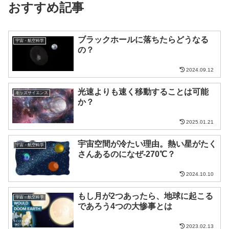
おすすめ記事
ブラックホールに落ちたらどうなる
宇宙・航空科学
の？
2024.09.12
光速よりも速く移動することは可能
キッズサイエンス
か？
2025.01.21
宇宙空間が冷たい理由。熱い星がたく
宇宙・航空科学
さんあるのになぜ-270℃？
2024.10.10
もし月が2つあったら、地球に起こる
宇宙・航空科学
であろう4つの大惨事とは
2023.02.13