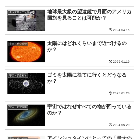
地球最大級の望遠鏡で月面のアメリカ
キッズサイエンス
国旗を見ることは可能か？
2024.04.15
太陽にはどれくらいまで近づけるの
宇宙・航空科学
か？
2025.01.19
ゴミを太陽に捨てに行くとどうなる
宇宙・航空科学
か？
2023.01.26
宇宙ではなぜすべての物が回っている
宇宙・航空科学
のか？
2024.05.29
アインシュタインにとっての「最大の
宇宙・航空科学