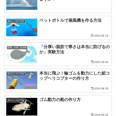
ペットボトルで扇風機を作る方法
夏休みの科学実験
2024.08.13
「分厚い脂肪で寒さは本当に防げるの
動物・植物・生き物
か」実験方法
2022.09.05
本当に飛ぶ！輪ゴムを動力にした紙コ
夏休みの科学実験
ップヘリコプターの作り方
2024.08.16
ゴム動力の船の作り方
夏休みの科学実験
2024.08.16