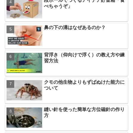
段ボールでつくるアイデア貯金箱「食
べちゃうぞ」
鼻の下の溝はなぜあるのか？
背浮き（仰向けで浮く）の教え方や練
習方法
クモの他生物よりもずばぬけた能力に
ついて
縫い針を使った簡単な方位磁針の作り
方