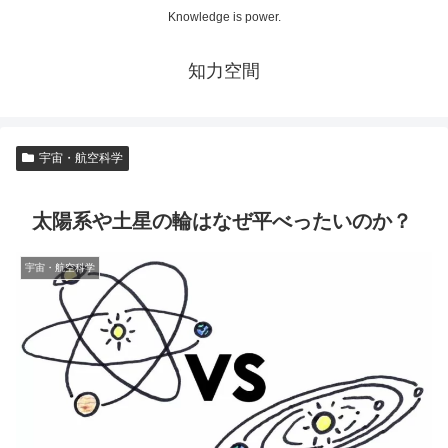
Knowledge is power.
知力空間
宇宙・航空科学
太陽系や土星の輪はなぜ平べったいのか？
宇宙・航空科学