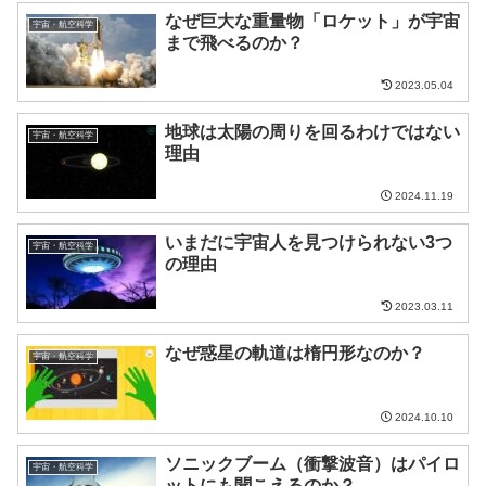
なぜ巨大な重量物「ロケット」が宇宙
宇宙・航空科学
まで飛べるのか？
2023.05.04
地球は太陽の周りを回るわけではない
宇宙・航空科学
理由
2024.11.19
いまだに宇宙人を見つけられない3つ
宇宙・航空科学
の理由
2023.03.11
なぜ惑星の軌道は楕円形なのか？
宇宙・航空科学
2024.10.10
ソニックブーム（衝撃波音）はパイロ
宇宙・航空科学
ットにも聞こえるのか？