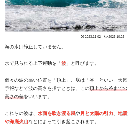
2023.11.02
2023.10.26
海の水は静止していません。
水で見られる上下運動を「
波
」と呼びます。
個々の波の高い位置を「頂上」、底は「谷」といい、天気
予報などで波の高さを指すときは、この
頂上から谷までの
高さの差
をいいます。
これらの波は、
水面を吹き渡る風
や
月と太陽の引力
、
地震
や海底火山
などによって引き起こされます。