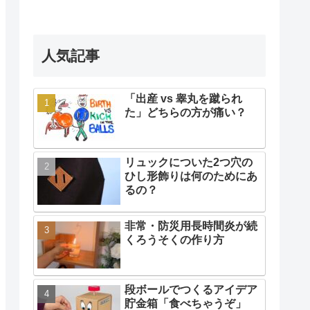
人気記事
「出産 vs 睾丸を蹴られ
た」どちらの方が痛い？
リュックについた2つ穴の
ひし形飾りは何のためにあ
るの？
非常・防災用長時間炎が続
くろうそくの作り方
段ボールでつくるアイデア
貯金箱「食べちゃうぞ」