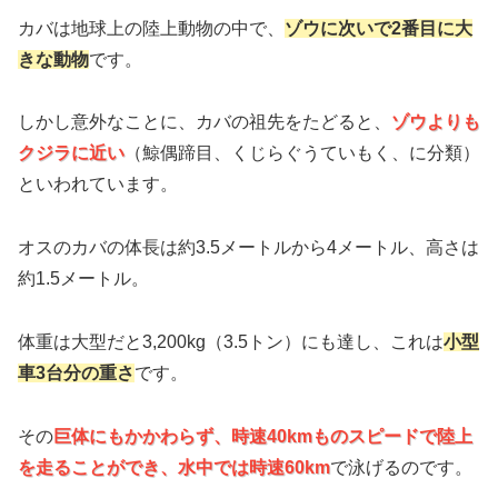
カバは地球上の陸上動物の中で、
ゾウに次いで2番目に大
きな動物
です。
しかし意外なことに、カバの祖先をたどると、
ゾウよりも
クジラに近い
（鯨偶蹄目、くじらぐうていもく、に分類）
といわれています。
オスのカバの体長は約3.5メートルから4メートル、高さは
約1.5メートル。
体重は大型だと3,200kg（3.5トン）にも達し、これは
小型
車3台分の重さ
です。
その
巨体にもかかわらず、時速40kmものスピードで陸上
を走ることができ、水中では時速60km
で泳げるのです。