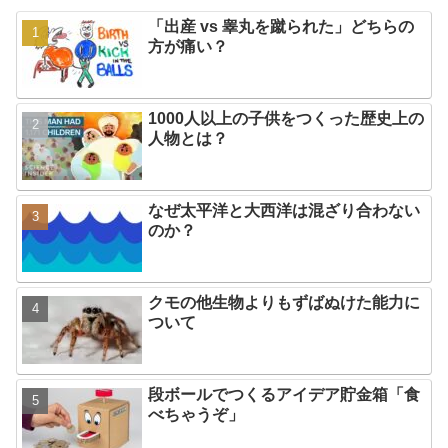
「出産 vs 睾丸を蹴られた」どちらの
方が痛い？
1000人以上の子供をつくった歴史上の
人物とは？
なぜ太平洋と大西洋は混ざり合わない
のか？
クモの他生物よりもずばぬけた能力に
ついて
段ボールでつくるアイデア貯金箱「食
べちゃうぞ」