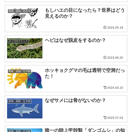
もしハエの目になったら？世界はどう
動物・植物・生き物
見えるのか？
2024.05.18
ヘビはなぜ脱皮をするのか？
キッズサイエンス
2023.06.20
ホッキョクグマの毛は透明で空洞だっ
動物・植物・生き物
た！
2024.04.10
なぜサメには骨がないのか？
動物・植物・生き物
2025.07.03
唯一の陸上甲殻類「ダンゴムシ」の知
動物・植物・生き物