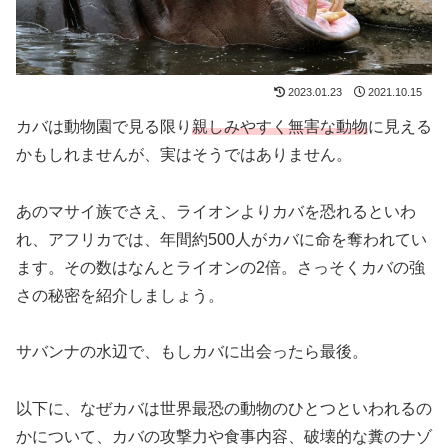
2023.01.23
2021.10.15
カバは動物園で見る限り
親しみやすく無害な動物
に見える
かもしれませんが、実はそうではありません。
あのマサイ族でさえ、ライオンよりカバを恐れるといわ
れ、アフリカでは、年間約500人がカバに命を奪われてい
ます。その数はなんとライオンの2倍。さっそくカバの強
さの秘密を紹介しましょう。
サバンナの水辺で、もしカバに出会ったら最後。
以下に、なぜカバは世界最恐の動物のひとつといわれるの
かについて、カバの攻撃力や食事内容、破壊的な糞のナゾ