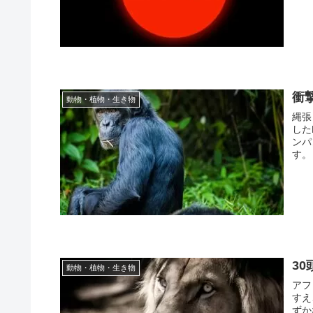
衝
動物・植物・生き物
縄張
した
ンパ
す。
3
動物・植物・生き物
アフ
すえ
ずか