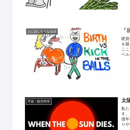
「
人に話したくなる話
硬貨
を蹴
ここ
ベル
太
宇宙・航空科学
私た
す。
億年
りや