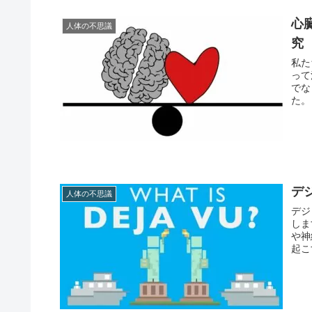
心
人体の不思議
究
私た
って
でな
た。
デ
人体の不思議
デジ
しま
や神
起こ