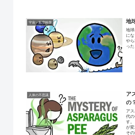
地
宇宙・航空科学
地球
にな
やら
った
ア
人体の不思議
の
アス
代の
す。
が変
その