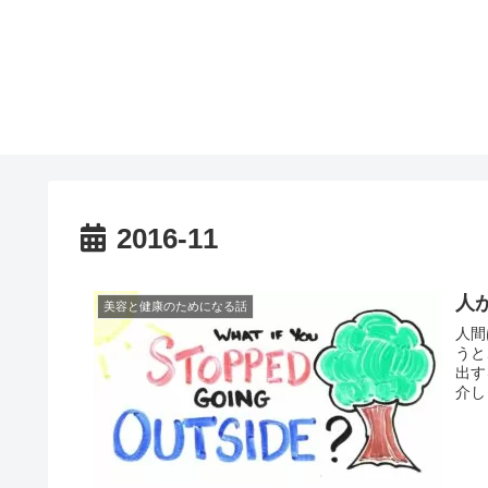
2016-11
人
美容と健康のためになる話
人間
うと
出す
介し