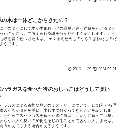
2016.11.30
2022.01.31
球の水は一体どこからきたの？
にどのようにして水が生まれ、他の惑星と違う運命をたどるよう
ったのかについて考えられる説を分かりやすく紹介します。どう
地球を青く色づけた水は、 全く予期せぬものから生まれたものだ
ようです。
2016.11.29
2024.06.21
スパラガスを食べた後のおしっこはどうして臭い
？
パラガスによる奇妙な臭いのミステリーについて、1731年から歴
偉人たちが研究を重ね、少しずつ分かってきたことを紹介しま
どうやらアスパラガスを食べた後の尿は、どんなに食べても臭い
わらない人や臭いの変化を感じ取ることができない人、または、
両方があてはまる場合があるようです。