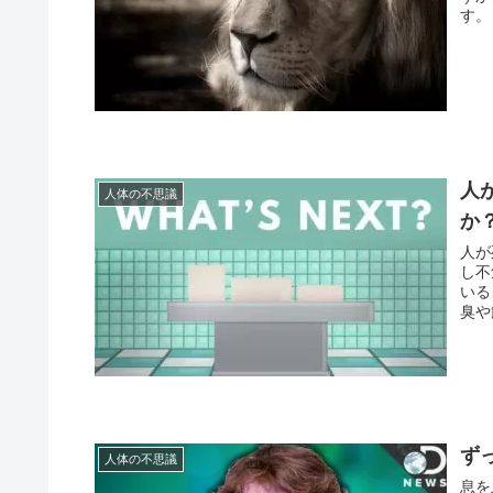
す。
人
人体の不思議
か
人が
し不
いる
臭や
ず
人体の不思議
息を