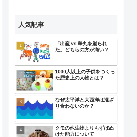
人気記事
「出産 vs 睾丸を蹴られ
た」どちらの方が痛い？
1000人以上の子供をつくっ
た歴史上の人物とは？
なぜ太平洋と大西洋は混ざ
り合わないのか？
クモの他生物よりもずばぬ
けた能力について