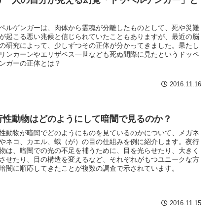
ペルゲンガーは、肉体から霊魂が分離したものとして、死や災難
が起こる悪い兆候と信じられていたこともありますが、最近の脳
の研究によって、少しずつその正体が分かってきました。果たし
リンカーンやエリザベス一世なども死ぬ間際に見たというドッペ
ンガーの正体とは？
2016.11.16
行性動物はどのようにして暗闇で見るのか？
性動物が暗闇でどのようにものを見ているのかについて、メガネ
やネコ、カエル、蛾（が）の目の仕組みを例に紹介します。夜行
物は、暗闇での光の不足を補うために、目を光らせたり、大きく
させたり、目の構造を変えるなど、それぞれがもつユニークな方
暗闇に順応してきたことが複数の調査で示されています。
2016.11.15