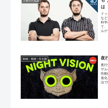
人体の不思議
は
ドッ
など
科学
て、
ルゲ
夜
動物・植物・生き物
夜行
ザル
性動
進化
法で