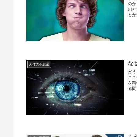
のか
のと
とが
な
人体の不思議
どう
ここ
を科
る間
も