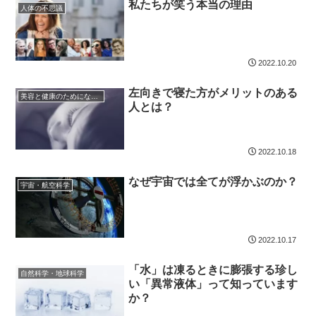
私たちが笑う本当の理由
人体の不思議
2022.10.20
左向きで寝た方がメリットのある
美容と健康のためになる話
人とは？
2022.10.18
なぜ宇宙では全てが浮かぶのか？
宇宙・航空科学
2022.10.17
「水」は凍るときに膨張する珍し
自然科学・地球科学
い「異常液体」って知っています
か？