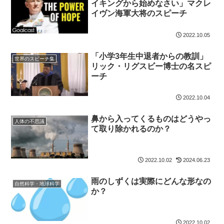
イキングから始めなさい」マクレ
イヴン海軍大将のスピーチ
2022.10.05
「小学3年生中退者からの教訓」
世界のスピーチ集
リック・リグスビー博士の名スピ
ーチ
2022.10.04
鼻から入ってくるものはどうやっ
人体の不思議
て取り除かれるのか？
2022.10.02
2024.06.23
雨のしずくは実際にどんな形なの
自然科学・地球科学
か？
2022.10.02