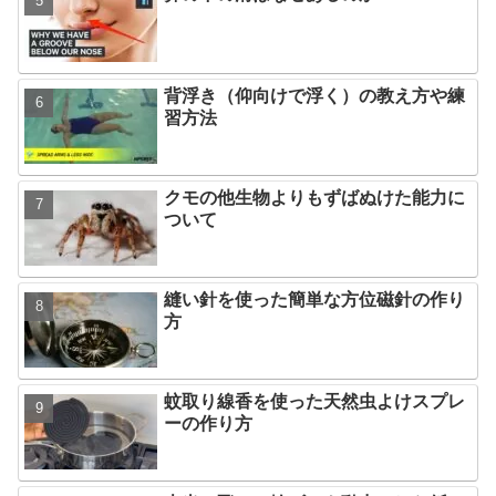
背浮き（仰向けで浮く）の教え方や練
習方法
クモの他生物よりもずばぬけた能力に
ついて
縫い針を使った簡単な方位磁針の作り
方
蚊取り線香を使った天然虫よけスプレ
ーの作り方