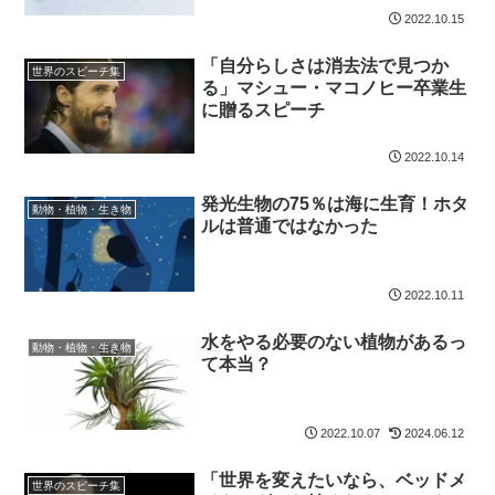
2022.10.15
「自分らしさは消去法で見つか
世界のスピーチ集
る」マシュー・マコノヒー卒業生
に贈るスピーチ
2022.10.14
発光生物の75％は海に生育！ホタ
動物・植物・生き物
ルは普通ではなかった
2022.10.11
水をやる必要のない植物があるっ
動物・植物・生き物
て本当？
2022.10.07
2024.06.12
「世界を変えたいなら、ベッドメ
世界のスピーチ集