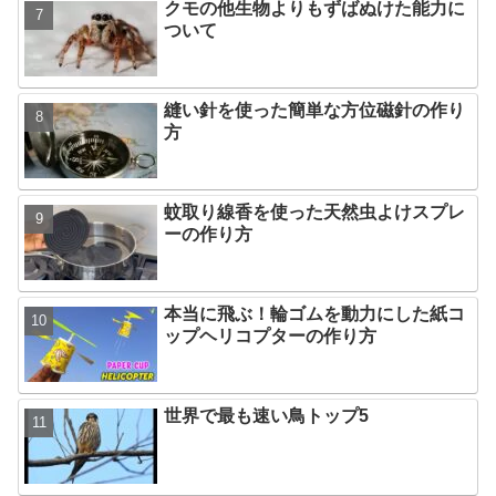
クモの他生物よりもずばぬけた能力に
ついて
縫い針を使った簡単な方位磁針の作り
方
蚊取り線香を使った天然虫よけスプレ
ーの作り方
本当に飛ぶ！輪ゴムを動力にした紙コ
ップヘリコプターの作り方
世界で最も速い鳥トップ5