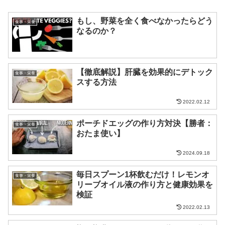
もし、野菜を全く食べなかったらどう
食事・栄養
なるのか？
【徹底解説】肝臓を効果的にデトック
食事・栄養
スする方法
2022.02.12
ポーチドエッグの作り方対決【勝者：
食事・栄養
おたま使い】
2024.09.18
毎日スプーン1杯飲むだけ！レモンオ
食事・栄養
リーブオイル液の作り方と健康効果を
検証
2022.02.13