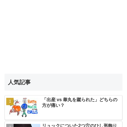
人気記事
「出産 vs 睾丸を蹴られた」どちらの
方が痛い？
リュックについた2つ穴のひし形飾り