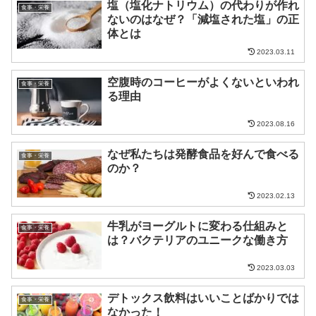
塩（塩化ナトリウム）の代わりが作れ
食事・栄養
ないのはなぜ？「減塩された塩」の正
体とは
2023.03.11
空腹時のコーヒーがよくないといわれ
食事・栄養
る理由
2023.08.16
なぜ私たちは発酵食品を好んで食べる
食事・栄養
のか？
2023.02.13
牛乳がヨーグルトに変わる仕組みと
食事・栄養
は？バクテリアのユニークな働き方
2023.03.03
デトックス飲料はいいことばかりでは
食事・栄養
なかった！