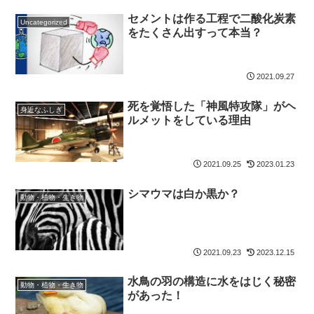
セメントは作る工程で二酸化炭素
Uncategorized
をたくさん出すって本当？
2021.09.27
死を覚悟した「神風特攻隊」がヘ
身近なふしぎ
ルメットをしている理由
2021.09.25
2023.01.23
シマウマは白か黒か？
動物・植物・生き物
2021.09.23
2023.12.15
水鳥の羽の構造に水をはじく秘密
動物・植物・生き物
があった！