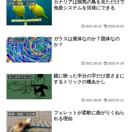
カナリアは病気の鳥を見ただけで
動物・植物・生き物
免疫システムを活発にできる
2021.09.14
2023.04.02
ガラスは液体なのか？固体なの
身近なふしぎ
か？
2021.09.10
2025.07.16
鏡に映った半分の字だけ逆さまに
キッズサイエンス
するトリックの種あかし
2021.09.04
2023.07.21
フェレットが柔軟に曲がりくねら
動物・植物・生き物
れる理由