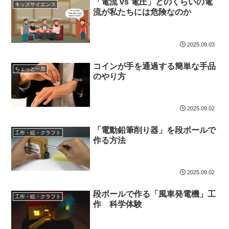
「電流 vs 電圧」どのくらいの電
キッズサイエンス
流が私たちには危険なのか
2025.09.03
コインが手を通過する簡単な手品
ちょっと一息
のやり方
2025.09.02
「電動鉛筆削り器」を段ボールで
工作・絵・クラフト
作る方法
2025.09.02
段ボールで作る「風車発電機」工
工作・絵・クラフト
作 科学体験