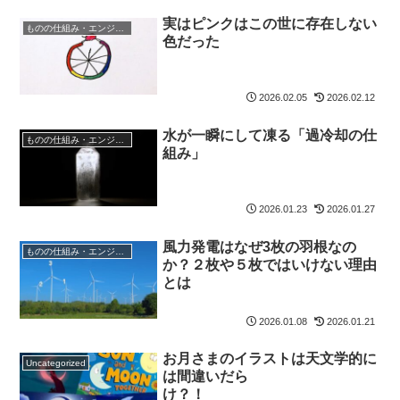
実はピンクはこの世に存在しない
ものの仕組み・エンジニア
色だった
2026.02.05
2026.02.12
水が一瞬にして凍る「過冷却の仕
ものの仕組み・エンジニア
組み」
2026.01.23
2026.01.27
風力発電はなぜ3枚の羽根なの
ものの仕組み・エンジニア
か？２枚や５枚ではいけない理由
とは
2026.01.08
2026.01.21
お月さまのイラストは天文学的に
Uncategorized
は間違いだら
け？！