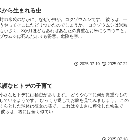
米から生まれる虫
封の米袋のなかに、なぜか虫が。コクゾウムシです。 彼らは、一
うやってそこにたどりついたのでしょうか。 コクゾウムシは米粒
も小さく、8か月ほどもあればあなたの貴重なお米にウヨウヨと。
ゾウムシは死んだふりも得意。危険を察...
2025.07.19
2025.07.22
保護なヒトデの子育て
小さなヒトデには秘密があります。 どうやら下に何か貴重なもの
しているようです。 ひっくり返してお腹を見てみましょう。 この
くらとした球体は彼女の胚で、 これは今まさに孵化した幼生で
 彼らは、親には全く似てい...
2025.07.18