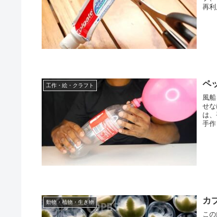
再利
ペ
工作・絵・クラフト
風船
せな
は、
手作
カ
動物・植物・生き物
この