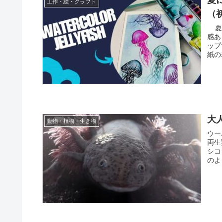
工作・絵・クラフト
（
夏休
感あ
ップ
紙の
大
動物・植物・生き物
ウー
両生
シコ
のよ