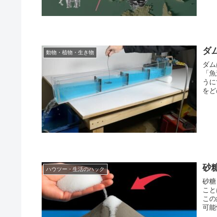
ダ
動物・植物・生き物
ダム
「魚
うに
をど
砂
ハウツー・生活のハック
砂糖
こと
この
可能