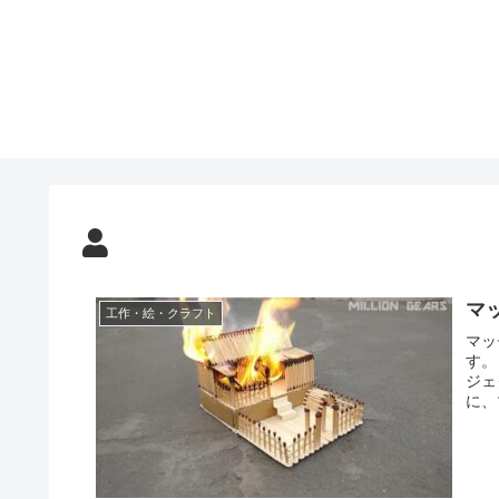
マ
工作・絵・クラフト
マッ
す。
ジェ
に、