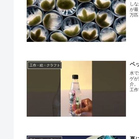
しな
が最
万匹
ペ
工作・絵・クラフト
水で
ゲが
介。
工作
夏