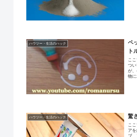
ペ
ハウツー・生活のハック
ト
ここ
つい
が、
物に
驚
ハウツー・生活のハック
ここ
アを
ブ、