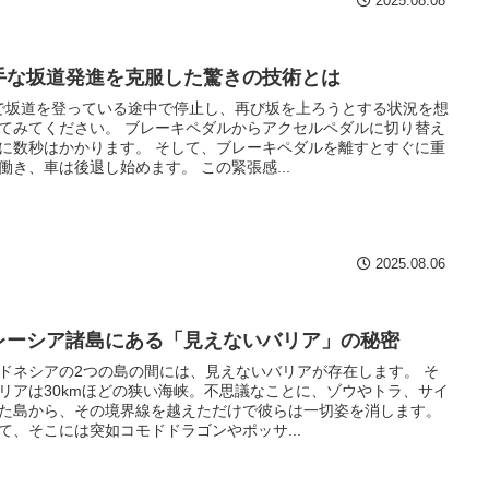
2025.08.08
手な坂道発進を克服した驚きの技術とは
で坂道を登っている途中で停止し、再び坂を上ろうとする状況を想
てみてください。 ブレーキペダルからアクセルペダルに切り替え
に数秒はかかります。 そして、ブレーキペダルを離すとすぐに重
働き、車は後退し始めます。 この緊張感...
2025.08.06
レーシア諸島にある「見えないバリア」の秘密
ドネシアの2つの島の間には、見えないバリアが存在します。 そ
リアは30kmほどの狭い海峡。不思議なことに、ゾウやトラ、サイ
た島から、その境界線を越えただけで彼らは一切姿を消します。
て、そこには突如コモドドラゴンやポッサ...