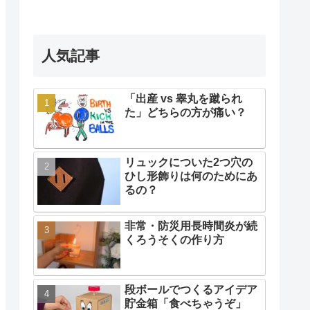
人気記事
「出産 vs 睾丸を蹴られ
た」どちらの方が痛い？
リュックについた2つ穴の
ひし形飾りは何のためにあ
るの？
非常・防災用長時間炎が続
くろうそくの作り方
段ボールでつくるアイデア
貯金箱「食べちゃうぞ」