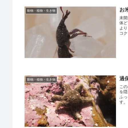
お
動物・植物・生き物
未開
体ど
より
コク
過
動物・植物・生き物
この
を隠
ふっ
す。