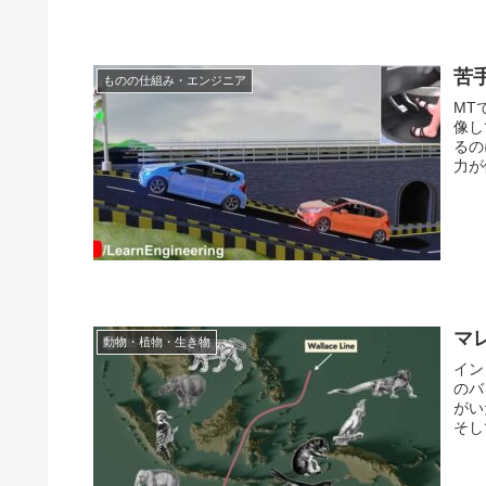
苦
ものの仕組み・エンジニア
MT
像し
るの
力が
マ
動物・植物・生き物
イン
のバ
がい
そし