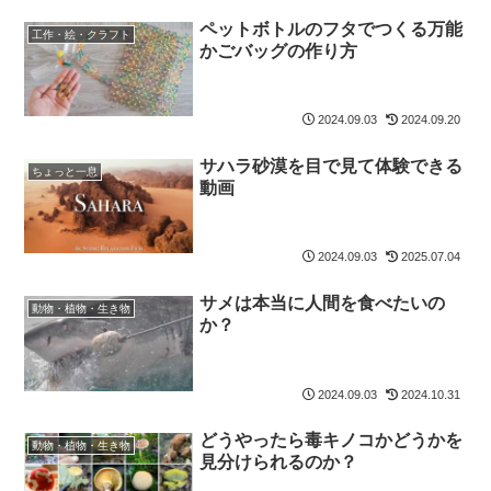
ペットボトルのフタでつくる万能
工作・絵・クラフト
かごバッグの作り方
2024.09.03
2024.09.20
サハラ砂漠を目で見て体験できる
ちょっと一息
動画
2024.09.03
2025.07.04
サメは本当に人間を食べたいの
動物・植物・生き物
か？
2024.09.03
2024.10.31
どうやったら毒キノコかどうかを
動物・植物・生き物
見分けられるのか？