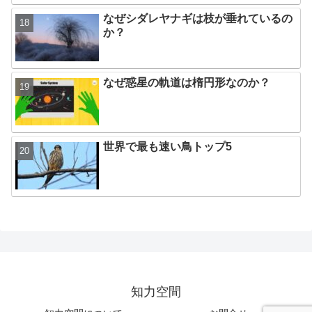
なぜシダレヤナギは枝が垂れているの
か？
なぜ惑星の軌道は楕円形なのか？
世界で最も速い鳥トップ5
知力空間