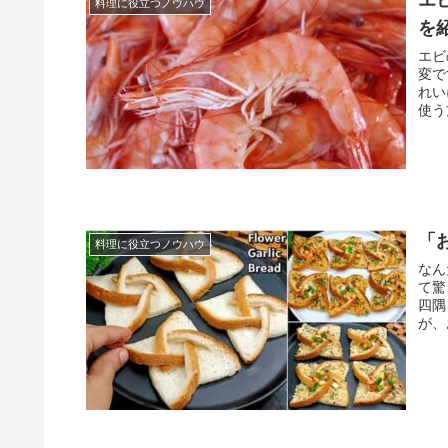
料理に役立つノウハウ
を
エビ
変で
れい
使う
「
料理に役立つノウハウ
なん
て驚
四隅
が、