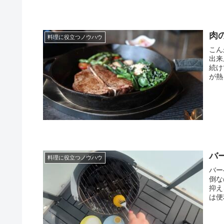
肉
料理に役立つノウハウ
こん
出来
続け
が熱
バ
料理に役立つノウハウ
バー
倒な
抑え
は便