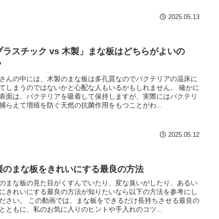
2025.05.13
プラスチック vs 木製」まな板はどちらがよいの
？
さんの中には、木製のまな板は多孔質なのでバクテリアの温床に
てしまうのではないかと心配な人もいるかもしれません。 確かに
表面は、バクテリアを吸着して保持しますが、実際にはバクテリ
捕らえて増殖を防ぐ天然の抗菌作用をもつことがわ...
2025.05.12
製のまな板をきれいにする最良の方法
のまな板の見た目がくすんでいたり、変な臭いがしたり、あるい
にきれいにする最良の方法が知りたいなら以下の方法を参考にし
ださい。 この動画では、まな板をできるだけ長持ちさせる最良の
とともに、私のお気に入りのヒントや手入れのコツ...