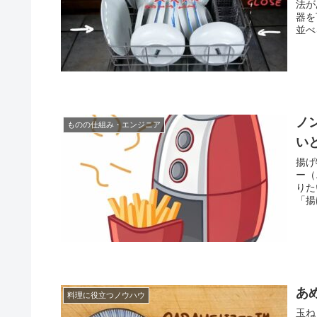
法が
器を
並べ
ノ
ものの仕組み・エンジニア
い
揚げ
ー（
りた
「揚
あ
料理に役立つノウハウ
玉ね