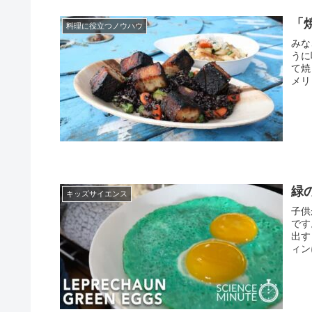
「
料理に役立つノウハウ
みな
うに
て焼
メリ
緑
キッズサイエンス
子供
です
出す
ィン