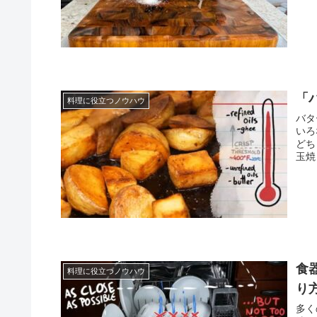
「
料理に役立つノウハウ
バタ
いろ
どち
玉焼
食
料理に役立つノウハウ
り
多く