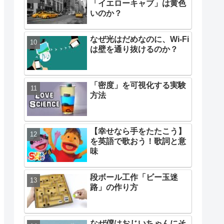
「イエローキャブ」は黄色
いのか？
なぜ光はだめなのに、Wi-Fi
は壁を通り抜けるのか？
「密度」を可視化する実験
方法
【幸せなら手をたたこう】
を英語で歌おう！歌詞と意
味
段ボール工作「ビー玉迷
路」の作り方
なぜ僕はおじいちゃんにそ