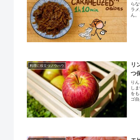
らな
ラメ
ん。
リ
料理に役立つノウハウ
つ
りん
しま
をも
ゴ自
エ