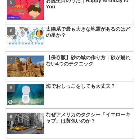
お誕生日のうた｜Happy Birthday to
You
太陽系で最も大きな地震があるのはど
の星か？
【保存版】砂の城の作り方｜砂が崩れ
ない4つのテクニック
海でおしっこをしても大丈夫？
なぜアメリカのタクシー「イエローキ
ャブ」は黄色いのか？