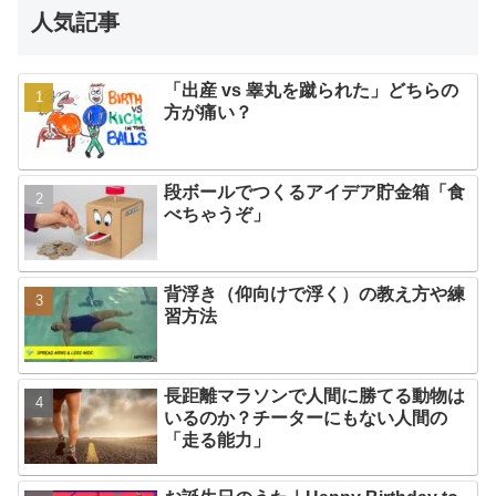
人気記事
「出産 vs 睾丸を蹴られた」どちらの
方が痛い？
段ボールでつくるアイデア貯金箱「食
べちゃうぞ」
背浮き（仰向けで浮く）の教え方や練
習方法
長距離マラソンで人間に勝てる動物は
いるのか？チーターにもない人間の
「走る能力」