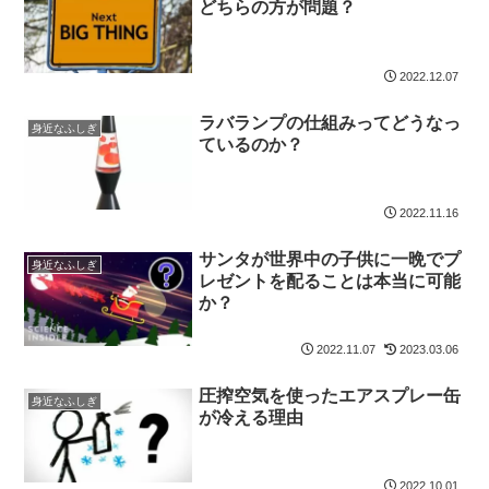
どちらの方が問題？
2022.12.07
ラバランプの仕組みってどうなっ
身近なふしぎ
ているのか？
2022.11.16
サンタが世界中の子供に一晩でプ
身近なふしぎ
レゼントを配ることは本当に可能
か？
2022.11.07
2023.03.06
圧搾空気を使ったエアスプレー缶
身近なふしぎ
が冷える理由
2022.10.01