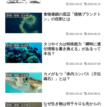
2021.03.21
2023.02.13
食物連鎖の底辺「植物プランクト
動物・植物・生き物
ン」の役割とは
2021.03.19
2024.06.23
タコやイカは特殊能力「瞬時に遺
動物・植物・生き物
伝情報を書き換える」があるって
本当？
2021.03.16
2023.07.09
カメがもつ「体内コンパス（方位
動物・植物・生き物
磁石）」とは？
2021.03.10
2024.08.01
なぜ生き物は何千キロも先からの
動物・植物・生き物