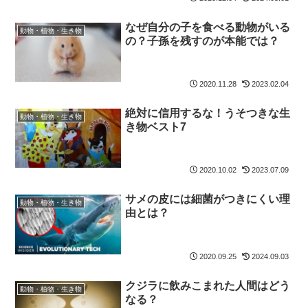
なぜ自分の子を食べる動物がいる
動物・植物・生き物
の？子孫を残すのが本能では？
2020.11.28
2023.02.04
絶対に信用するな！うそつきな生
動物・植物・生き物
き物ベスト7
2020.10.02
2023.07.09
サメの皮には細菌がつきにくい理
動物・植物・生き物
由とは？
2020.09.25
2024.09.03
クジラに飲みこまれた人間はどう
動物・植物・生き物
なる？