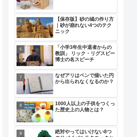
【保存版】砂の城の作り方
｜砂が崩れない4つのテク
ニック
「小学3年生中退者からの
教訓」 リック・リグスビー
博士の名スピーチ
なぜアリはペンで描いた円
から出られなくなるのか？
1000人以上の子供をつくっ
た歴史上の人物とは？
絶対やってはいけない8つ