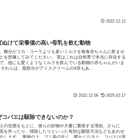
2022.12.12
ばぬけて栄養価の高い母乳を飲む動物
、糖分がコカ・コーラよりも多いミルクを毎食赤ちゃんに飲ませ
とを想像してみてください。 実はこれは自然界で本当に存在する
で、他にも驚くようなミルクを飲んでいる動物の赤ちゃんがいま
 それらは、脂肪分がアイスクリームの4倍もあ...
2022.12.06
2025.02.17
ぜコバエは駆除できないのか？
エの生態をもとに、彼らの好物や大量に繁殖する理由、さらに
罠を作ったり、掃除したりといった有効な駆除方法などもあわせ
介します。 果物の上、ゴミ箱の近く、暖かくなると、コバエは突