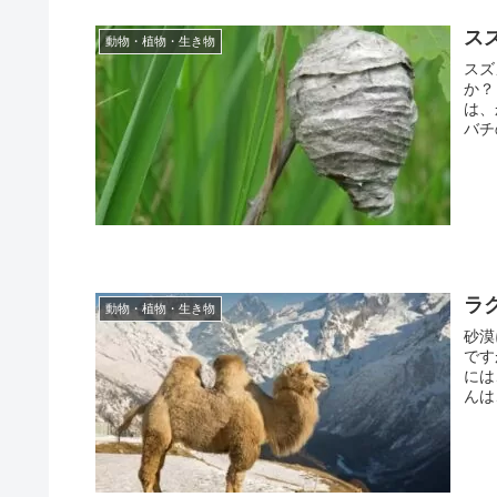
ス
動物・植物・生き物
スズ
か？
は、
バチ
ラ
動物・植物・生き物
砂漠
です
には
んは