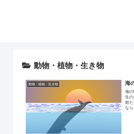
動物・植物・生き物
海
動物・植物・生き物
海の
生の
前だ
なら