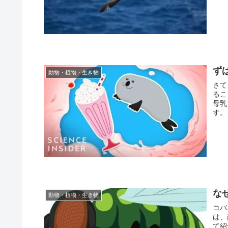
ず
動物・植物・生き物
さて
るこ
母乳
す。
な
動物・植物・生き物
コバ
は、
て紹