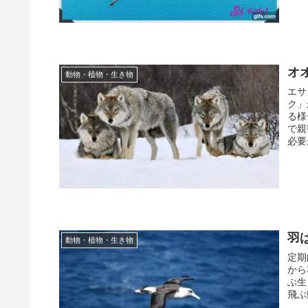
オ
動物・植物・生き物
エサ
ク」
る様
で親
必要
羽
動物・植物・生き物
定期
から
ぶ生
飛ぶ