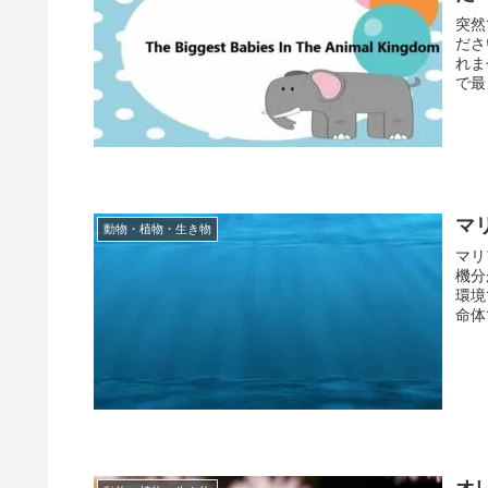
突然
ださ
れま
で最
マ
動物・植物・生き物
マリ
機分
環境
命体
オ