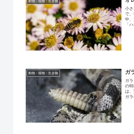
動物・植物・生き物
小さ
で、
中、
「ハ
ガ
動物・植物・生き物
ガラ
の特
は、
ガラ