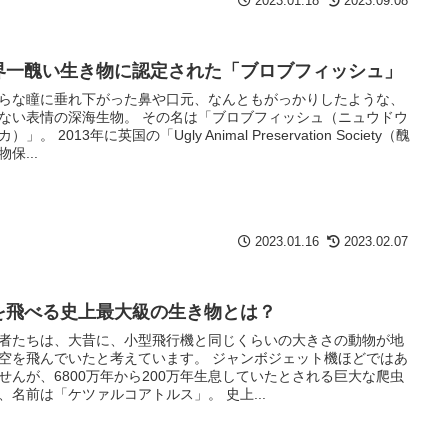
2023.01.18
2023.09.08
界一醜い生き物に認定された「ブロブフィッシュ」
らな瞳に垂れ下がった鼻や口元、なんともがっかりしたような、
ない表情の深海生物。 その名は「ブロブフィッシュ（ニュウドウ
）」。 2013年に英国の「Ugly Animal Preservation Society（醜
保...
2023.01.16
2023.02.07
を飛べる史上最大級の生き物とは？
者たちは、大昔に、小型飛行機と同じくらいの大きさの動物が地
空を飛んでいたと考えています。 ジャンボジェット機ほどではあ
せんが、6800万年から200万年生息していたとされる巨大な爬虫
、名前は「ケツァルコアトルス」。 史上...