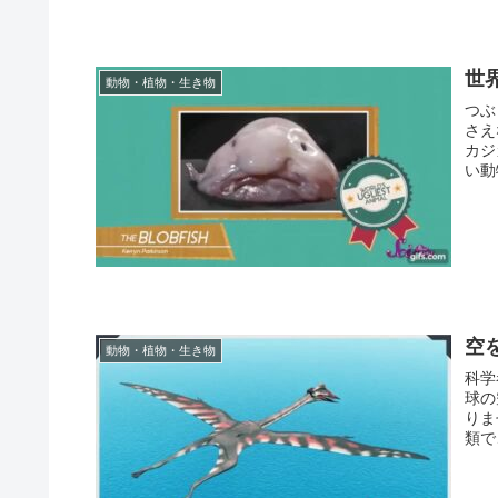
世
動物・植物・生き物
つぶ
さえ
カジカ
い動物
空
動物・植物・生き物
科学
球の
りま
類で