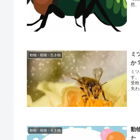
然、
ミ
動物・植物・生き物
か
ミツ
す。
受粉
失わ
動
動物・植物・生き物
た