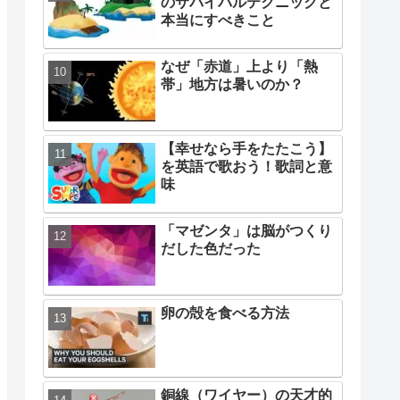
のサバイバルテクニックと
本当にすべきこと
なぜ「赤道」上より「熱
帯」地方は暑いのか？
【幸せなら手をたたこう】
を英語で歌おう！歌詞と意
味
「マゼンタ」は脳がつくり
だした色だった
卵の殻を食べる方法
銅線（ワイヤー）の天才的