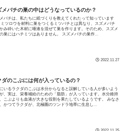
ズメバチの巣の中はどうなっているのか？
メバチは、私たちに紙づくりを教えてくれたって知っています
 ミツロウを材料に巣をつくるミツバチとは異なり、スズメバチ
かみ砕いた木材に唾液を混ぜて巣を作ります。そのため、スズメ
の巣にはハチミツはありません。 スズメバチの巣作...
2022.11.27
クダのこぶには何が入っているの？
にいるラクダのこぶは水分からなると誤解している人が多いよう
が、実は、栄養補給のための「脂肪」が入っています。水分維持
、こぶよりも血液が大きな役割を果たしているようです。 みなさ
、かつてラクダが、北極圏のツンドラ地帯に生息し...
2022.11.25