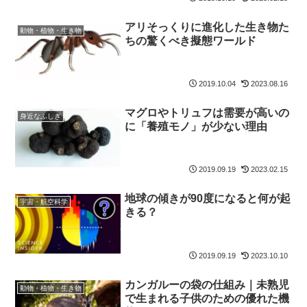
アリそっくりに進化した生き物た
動物・植物・生き物
ちの驚くべき擬態ワールド
2019.10.04
2023.08.16
マグロやトリュフは需要が高いの
身近なふしぎ
に「養殖モノ」が少ない理由
2019.09.19
2023.02.15
地球の傾きが90度になると何が起
宇宙・航空科学
きる？
2019.09.19
2023.10.10
カンガルーの袋の仕組み｜未熟児
動物・植物・生き物
で生まれる子供のための優れた機