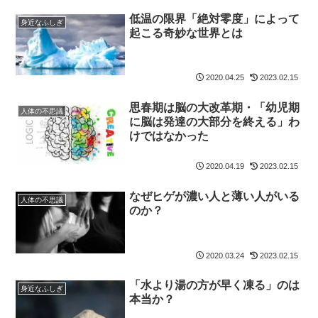
低温の限界「絶対零度」によって
身近なふしぎ
起こる奇妙な世界とは
2020.04.25
2023.02.15
思春期は脳の大改革期・「幼児期
人体の不思議
に脳は発達の大部分を終える」わ
けではなかった
2020.04.19
2023.02.15
なぜヒゲが濃い人と薄い人がいる
人体の不思議
のか？
2020.03.24
2023.02.15
「水より湯の方が早く凍る」のは
身近なふしぎ
本当か？