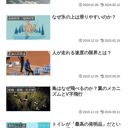
2020.01.09
2024.05.12
なぜ氷の上は滑りやすいのか？
自然科学・地球科学
2019.12.19
2023.02.15
人が走れる速度の限界とは？
人体の不思議
2019.12.05
2023.09.20
鳥はなぜ飛べるのか？翼のメカニ
動物・植物・生き物
ズムとV字飛行
2019.11.19
2024.09.11
トイレが「最高の発明品」だとい
身近なふしぎ