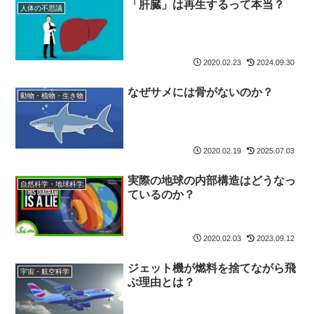
「肝臓」は再生するって本当？
人体の不思議
2020.02.23
2024.09.30
なぜサメには骨がないのか？
動物・植物・生き物
2020.02.19
2025.07.03
実際の地球の内部構造はどうなっ
自然科学・地球科学
ているのか？
2020.02.03
2023.09.12
ジェット機が燃料を捨てながら飛
宇宙・航空科学
ぶ理由とは？