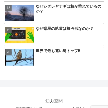
なぜシダレヤナギは枝が垂れているの
か？
なぜ惑星の軌道は楕円形なのか？
世界で最も速い鳥トップ5
知力空間